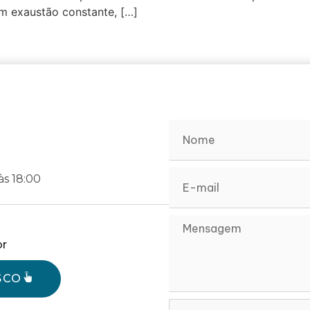
m exaustão constante, […]
às 18:00
br
SCO